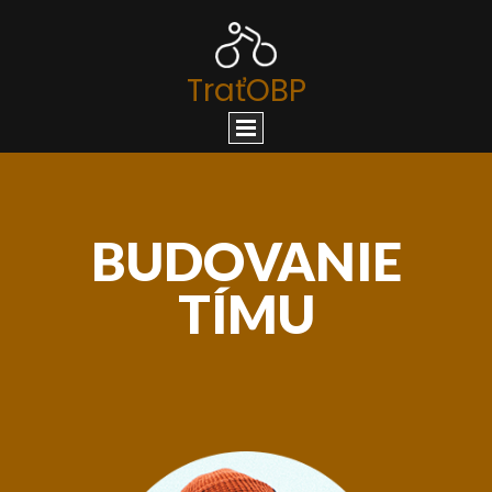
TraťOBP
BUDOVANIE
TÍMU